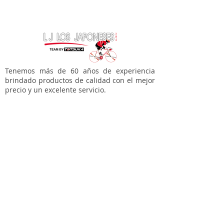
Material: Acero/Plastico
Unidad empaque: Individual
Color: Rojo/Cromado
Marca: KEYZER SR.
Tenemos más de 60 años de experiencia
brindado productos de calidad con el mejor
precio y un excelente servicio.
Tienda en línea
Bicicletas
Accesorios para tí
Accesorios para tu bici
Refacciones
Varios
Soporte