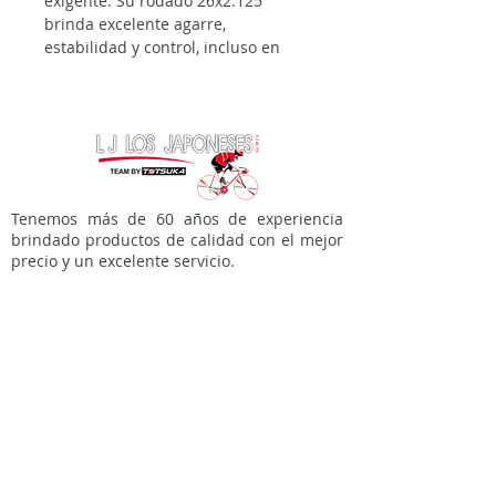
exigente. Su rodado 26x2.125
brinda excelente agarre,
estabilidad y control, incluso en
terrenos irregulares. Fabricada en
nylon resistente, combina
durabilidad con un rodar seguro y
confiable.
Características Principales:
Tenemos más de 60 años de experiencia
Modelo: TOKIO J-1643-Q-03
brindado productos de calidad con el mejor
precio y un excelente servicio.
ETRTO. 54-559
PSI. 40-65
Tienda en línea
BAR: 2.8-4.5
Bicicletas
Accesorios para tí
Material: NYLON
Accesorios para tu bici
Marca Equalizer Bike
Refacciones