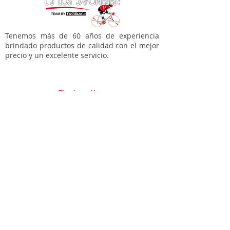
Color: Cromado.
Marca: LOWRIDER.
Tenemos más de 60 años de experiencia
brindado productos de calidad con el mejor
precio y un excelente servicio.
Tienda en línea
Bicicletas
Accesorios para tí
Accesorios para tu bici
Refacciones
Varios
Soporte
Garantías
Contacto