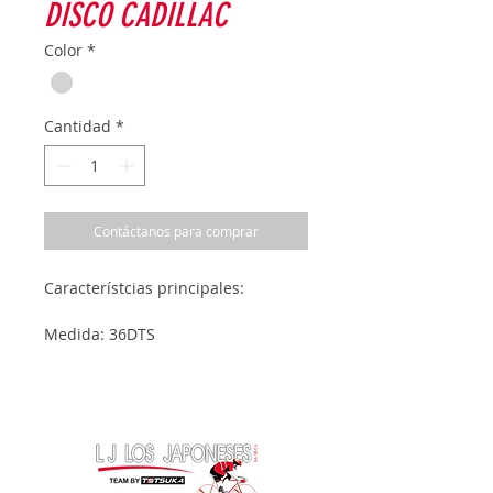
DISCO CADILLAC
Color
*
Cantidad
*
Contáctanos para comprar
Característcias principales:
Medida: 36DTS
Medida de pico a pico: 15 cm
Medida de centro: 2.3 cm
Material. Acero.