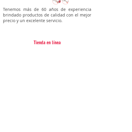
Color: Cromado.
Tenemos más de 60 años de experiencia
brindado productos de calidad con el mejor
Marca: LOWRIDER.
precio y un excelente servicio.
Tienda en línea
Bicicletas
Accesorios para tí
Accesorios para tu bici
Refacciones
Varios
Soporte
Garantías
Contacto
Sucursales