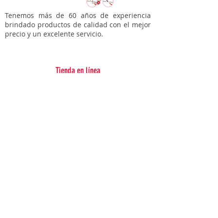
Color: Gris.
Tenemos más de 60 años de experiencia
brindado productos de calidad con el mejor
Marca: SHIMANO.
precio y un excelente servicio.
Tienda en línea
Bicicletas
Accesorios para tí
Accesorios para tu bici
Refacciones
Varios
Soporte
Garantías
Contacto
Sucursales