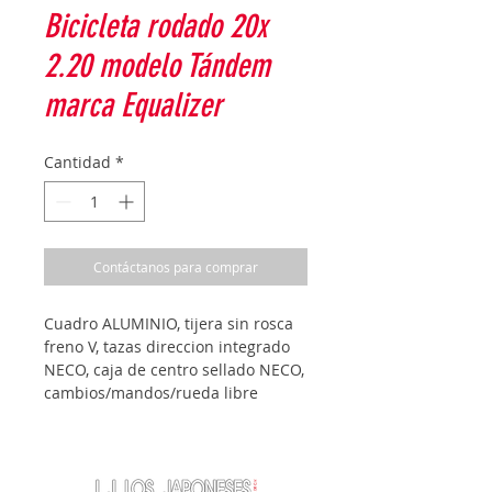
Bicicleta rodado 20x
2.20 modelo Tándem
marca Equalizer
Cantidad
*
Contáctanos para comprar
Cuadro ALUMINIO, tijera sin rosca
freno V, tazas direccion integrado
NECO, caja de centro sellado NECO,
cambios/mandos/rueda libre
SHIMANO, Aros doble pared
36HX12G, 2 asientos, 3 platos
c/PALANCAS ALUMINIO, Reflejante
CATEYES, pedal plastico 9/16"