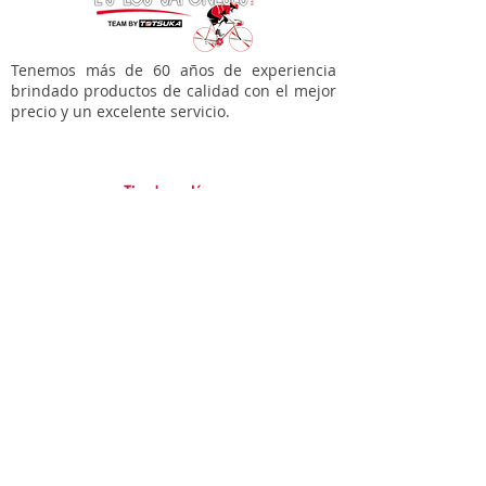
c/balas, Cadena KMC, llantas
WANDA 26x2.20
Tenemos más de 60 años de experiencia
brindado productos de calidad con el mejor
precio y un excelente servicio.
Tienda en línea
Bicicletas
Accesorios para tí
Accesorios para tu bici
Refacciones
Varios
Soporte
Garantías
Contacto